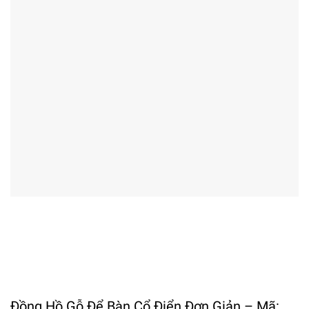
Đồng Hồ Gỗ Để Bàn Cổ Điển Đơn Giản – Mã: