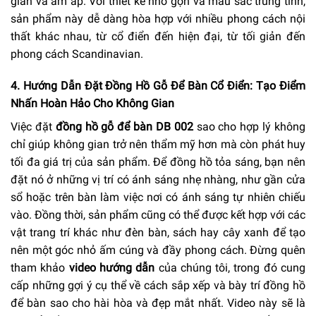
giãn và ấm áp. Với thiết kế nhỏ gọn và màu sắc trung tính,
sản phẩm này dễ dàng hòa hợp với nhiều phong cách nội
thất khác nhau, từ cổ điển đến hiện đại, từ tối giản đến
phong cách Scandinavian.
4. Hướng Dẫn Đặt Đồng Hồ Gỗ Để Bàn Cổ Điển: Tạo Điểm
Nhấn Hoàn Hảo Cho Không Gian
Việc đặt
đồng hồ gỗ để bàn DB 002
sao cho hợp lý không
chỉ giúp không gian trở nên thẩm mỹ hơn mà còn phát huy
tối đa giá trị của sản phẩm. Để đồng hồ tỏa sáng, bạn nên
đặt nó ở những vị trí có ánh sáng nhẹ nhàng, như gần cửa
sổ hoặc trên bàn làm việc nơi có ánh sáng tự nhiên chiếu
vào. Đồng thời, sản phẩm cũng có thể được kết hợp với các
vật trang trí khác như đèn bàn, sách hay cây xanh để tạo
nên một góc nhỏ ấm cúng và đầy phong cách. Đừng quên
tham khảo
video hướng dẫn
của chúng tôi, trong đó cung
cấp những gợi ý cụ thể về cách sắp xếp và bày trí đồng hồ
để bàn sao cho hài hòa và đẹp mắt nhất. Video này sẽ là