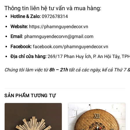
Thông tin liên hệ tư vấn và mua hàng:
Hotline & Zalo:
0972678314
Website:
https://phamnguyendecor.vn
Email
:
phamnguyendecorvn@gmail.com
Facebook:
facebook.com/phamnguyendecor.vn
Địa chỉ cửa hàng:
269/17 Phan Huy Ích, P. An Hội Tây, T
Chúng tôi làm việc từ
8h –
21h
tất cả các ngày, kể cả Thứ 7 
SẢN PHẨM TƯƠNG TỰ