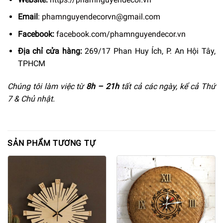
Email
:
phamnguyendecorvn@gmail.com
Facebook:
facebook.com/phamnguyendecor.vn
Địa chỉ cửa hàng:
269/17 Phan Huy Ích, P. An Hội Tây,
TPHCM
Chúng tôi làm việc từ
8h –
21h
tất cả các ngày, kể cả Thứ
7 & Chủ nhật.
SẢN PHẨM TƯƠNG TỰ