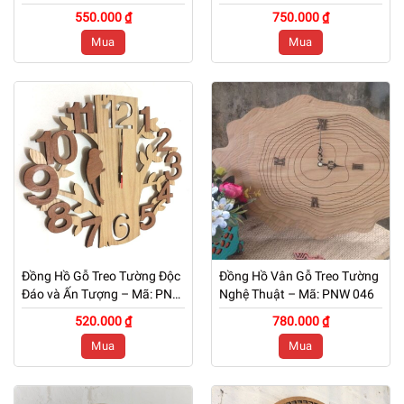
PNW 049
048
550.000 ₫
750.000 ₫
Mua
Mua
Đồng Hồ Gỗ Treo Tường Độc
Đồng Hồ Vân Gỗ Treo Tường
Đáo và Ấn Tượng – Mã: PNW
Nghệ Thuật – Mã: PNW 046
047
520.000 ₫
780.000 ₫
Mua
Mua