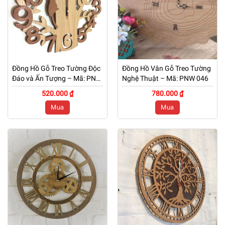
Đồng Hồ Gỗ Treo Tường Độc
Đồng Hồ Vân Gỗ Treo Tường
Đáo và Ấn Tượng – Mã: PNW
Nghệ Thuật – Mã: PNW 046
047
520.000 ₫
780.000 ₫
Mua
Mua