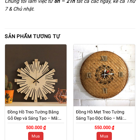
Chúng tôi làm việc từ
8h –
21h
tất cả các ngày, kể cả Thứ
7 & Chủ nhật.
SẢN PHẨM TƯƠNG TỰ
Đồng Hồ Treo Tường Bằng
Đồng Hồ Mẹt Treo Tường
Gỗ Đẹp và Sáng Tạo – Mã:
Sáng Tạo Độc Đáo – Mã:
PNW 051
PNW 050
500.000 ₫
550.000 ₫
Mua
Mua