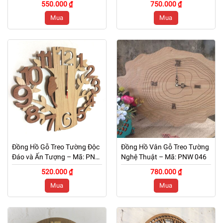
550.000 ₫
750.000 ₫
Mua
Mua
Đồng Hồ Gỗ Treo Tường Độc
Đồng Hồ Vân Gỗ Treo Tường
Đáo và Ấn Tượng – Mã: PNW
Nghệ Thuật – Mã: PNW 046
047
520.000 ₫
780.000 ₫
Mua
Mua