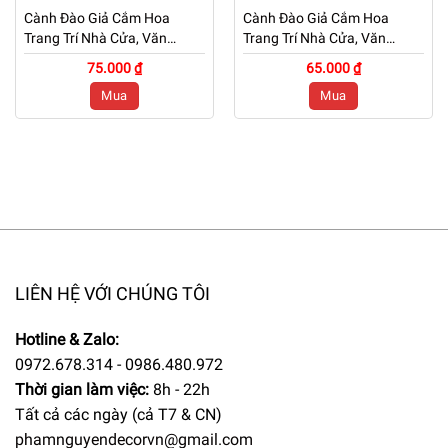
Cành Đào Giả Cắm Hoa
Cành Đào Giả Cắm Hoa
Trang Trí Nhà Cửa, Văn
Trang Trí Nhà Cửa, Văn
Phòng, Cửa Hàng – Mã: PN
Phòng, Cửa Hàng – Mã: PN
75.000 ₫
65.000 ₫
– CG0243
– CG0242
Mua
Mua
LIÊN HỆ VỚI CHÚNG TÔI
Hotline & Zalo:
0972.678.314 - 0986.480.972
Thời gian làm việc:
8h - 22h
Tất cả các ngày (cả T7 & CN)
phamnguyendecorvn@gmail.com