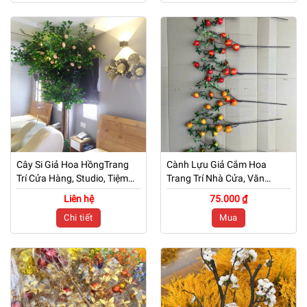
Cây Si Giả Hoa HồngTrang
Cành Lựu Giả Cắm Hoa
Trí Cửa Hàng, Studio, Tiệm
Trang Trí Nhà Cửa, Văn
Quán, Văn Phòng, Nhà Cửa
Phòng, Cửa Hàng – Mã: PN
Liên hệ
75.000 ₫
– Cao 3m – Mã: PN-CG0246
– CG0245
Chi tiết
Mua