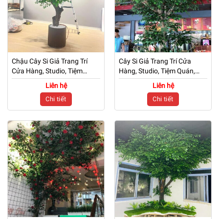
Chậu Cây Si Giả Trang Trí
Cây Si Giả Trang Trí Cửa
Cửa Hàng, Studio, Tiệm
Hàng, Studio, Tiệm Quán,
Quán, Văn Phòng, Nhà Cửa
Văn Phòng, Nhà Cửa – Cao
Liên hệ
Liên hệ
– Cao 2m3 – Mã: PN-
3m5 – Mã: PN-CG0251
Chi tiết
Chi tiết
CG0252