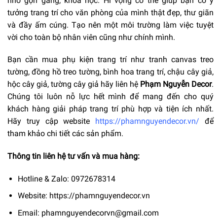
nhỏ gọn gàng, khoa học. Hi vọng có thể giúp bạn có ý
tưởng trang trí cho văn phòng của mình thật đẹp, thư giãn
và đầy ấm cúng. Tạo nên một môi trường làm việc tuyệt
vời cho toàn bộ nhân viên cũng như chính mình.
Bạn cần mua phụ kiện trang trí như tranh canvas treo
tường, đồng hồ treo tường, bình hoa trang trí, chậu cây giả,
hộc cây giả, tường cây giả hãy liên hệ
Phạm Nguyễn Decor
.
Chúng tôi luôn nỗ lực hết mình để mang đến cho quý
khách hàng giải pháp trang trí phù hợp và tiện ích nhất.
Hãy truy cập website
https://phamnguyendecor.vn/
để
tham khảo chi tiết các sản phẩm.
Thông tin liên hệ tư vấn và mua hàng:
Hotline & Zalo: 0972678314
Website:
https://phamnguyendecor.vn
Email: phamnguyendecorvn@gmail.com