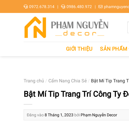
Skip
0972.678.314
0986.480.972
phamnguyend
to
content
GIỚI THIỆU
SẢN PHẨM
Trang chủ
/
Cẩm Nang Chia Sẻ
/
Bật Mí Tip Trang T
Bật Mí Tip Trang Trí Công Ty 
Đăng vào
8 Tháng 1, 2023
bởi
Phạm Nguyễn Decor