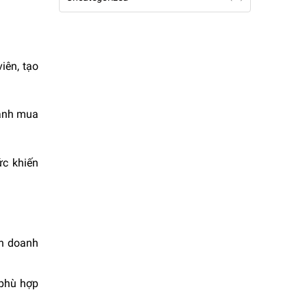
iên, tạo
oanh mua
ức khiến
nh doanh
 phù hợp