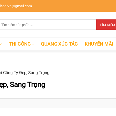
ecorvn@gmail.com
Tìm
TÌM KIẾM
kiếm:
THI CÔNG
QUANG XÚC TÁC
KHUYẾN MÃI
rí Công Ty Đẹp, Sang Trọng
Đẹp, Sang Trọng