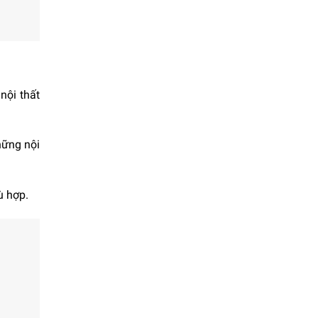
nội thất
hững nội
ù hợp.