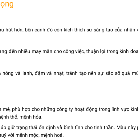
trọng
u hút hơn, bên cạnh đó còn kích thích sự sáng tạo của nhân v
ng đến nhiều may mắn cho công việc, thuận lợi trong kinh d
a nóng và lạnh, đậm và nhạt, tránh tạo nên sự sặc sỡ quá m
 mê, phù hợp cho những công ty hoạt động trong lĩnh vực ki
mệnh thổ, mệnh hỏa.
úp giữ trạng thái ổn định và bình tĩnh cho tinh thần. Màu này
 thuỷ với mệnh mộc, mệnh hoả.