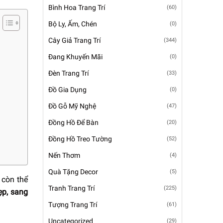
Bình Hoa Trang Trí
(60)
Bộ Ly, Ấm, Chén
(0)
Cây Giả Trang Trí
(344)
Đang Khuyến Mãi
(0)
Đèn Trang Trí
(33)
Đồ Gia Dụng
(0)
Đồ Gỗ Mỹ Nghệ
(47)
Đồng Hồ Để Bàn
(20)
Đồng Hồ Treo Tường
(52)
Nến Thơm
(4)
Quà Tặng Decor
(5)
 còn thể
Tranh Trang Trí
(225)
đẹp, sang
Tượng Trang Trí
(61)
Uncategorized
(29)