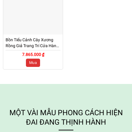
Bồn Tiểu Cảnh Cây Xương
Rồng Giả Trang Trí Cửa Hàng,
Studio, Tiệm Quán, Văn
7.865.000 ₫
Phòng, Nhà Cửa – Dài 1m95
Mua
– Mã: PN-CG0193
MỘT VÀI MẪU PHONG CÁCH HIỆN
ĐAI ĐANG THỊNH HÀNH