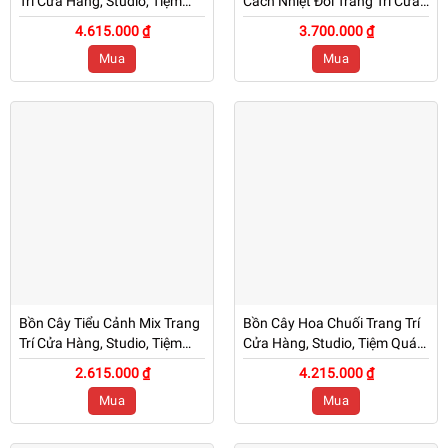
Trí Cửa Hàng, Studio, Tiệm
Cách Nhiệt Đới Trang Trí Cửa
Quán, Văn Phòng, Nhà Cửa –
Hàng, Studio, Tiệm Quán, Văn
4.615.000 ₫
3.700.000 ₫
Mã CG209
Phòng, Nhà Cửa – Cao 1M2 –
Mua
Mua
Mã CG208
Bồn Cây Tiểu Cảnh Mix Trang
Bồn Cây Hoa Chuối Trang Trí
Trí Cửa Hàng, Studio, Tiệm
Cửa Hàng, Studio, Tiệm Quán,
Quán, Văn Phòng, Nhà Cửa –
Văn Phòng, Nhà Cửa – Cao
2.615.000 ₫
4.215.000 ₫
Cao 1M2 – Mã CG207
1M2 – Mã CG206
Mua
Mua