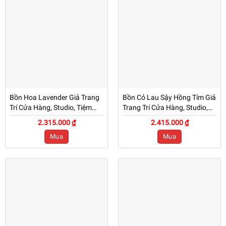
Bồn Hoa Lavender Giả Trang
Bồn Cỏ Lau Sậy Hồng Tím Giả
Trí Cửa Hàng, Studio, Tiệm
Trang Trí Cửa Hàng, Studio,
Quán, Văn Phòng, Nhà Cửa –
Tiệm Quán, Văn Phòng, Nhà
2.315.000 ₫
2.415.000 ₫
Cao 75cm – Mã: PN-CG0213
Cửa – Cao 1m1 – Mã: PN-
Mua
Mua
CG0212