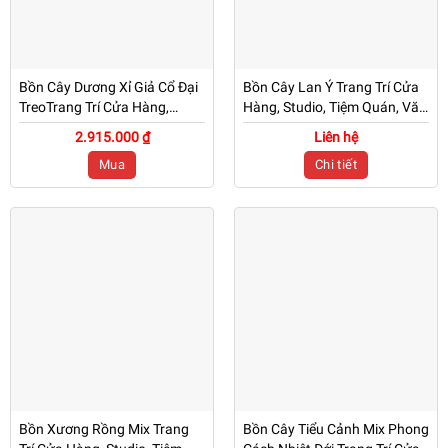
Bồn Cây Dương Xỉ Giả Cổ Đại
Bồn Cây Lan Ý Trang Trí Cửa
TreoTrang Trí Cửa Hàng,
Hàng, Studio, Tiệm Quán, Văn
Studio, Tiệm Quán, Văn
Phòng, Nhà Cửa – Mã:PN-
2.915.000 ₫
Liên hệ
Phòng, Nhà Cửa -Dài 1m2-
CG210
Mua
Chi tiết
Mã CG211
Bồn Xương Rồng Mix Trang
Bồn Cây Tiểu Cảnh Mix Phong