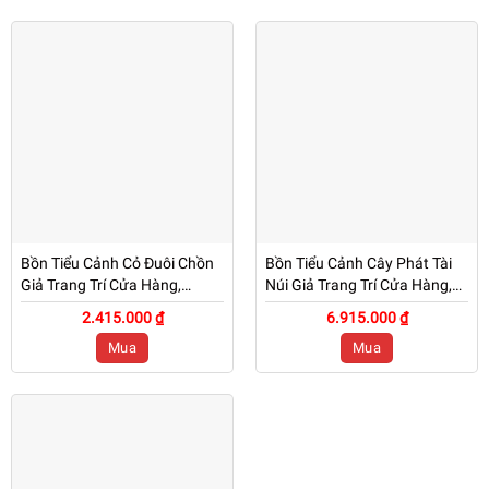
Bồn Tiểu Cảnh Cỏ Đuôi Chồn
Bồn Tiểu Cảnh Cây Phát Tài
Giả Trang Trí Cửa Hàng,
Núi Giả Trang Trí Cửa Hàng,
Studio, Tiệm Quán, Văn
Studio, Tiệm Quán, Văn
2.415.000 ₫
6.915.000 ₫
Phòng, Nhà Cửa – Cao 80cm
Phòng, Nhà Cửa – Cao 1m7 –
Mua
Mua
– Mã: PN-CG0195
Mã: PN-CG0194