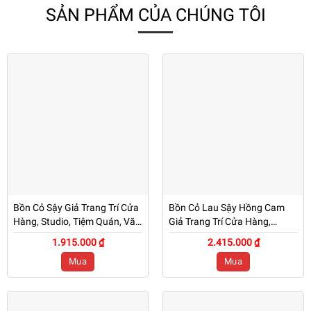
SẢN PHẨM CỦA CHÚNG TÔI
Bồn Cỏ Sậy Giả Trang Trí Cửa
Bồn Cỏ Lau Sậy Hồng Cam
Hàng, Studio, Tiệm Quán, Văn
Giả Trang Trí Cửa Hàng,
Phòng, Nhà Cửa – Cao 1m –
Studio, Tiệm Quán, Văn
1.915.000 ₫
2.415.000 ₫
Mã: PN-CG0215
Phòng, Nhà Cửa – Cao 1m1 –
Mua
Mua
Mã: PN-CG0214