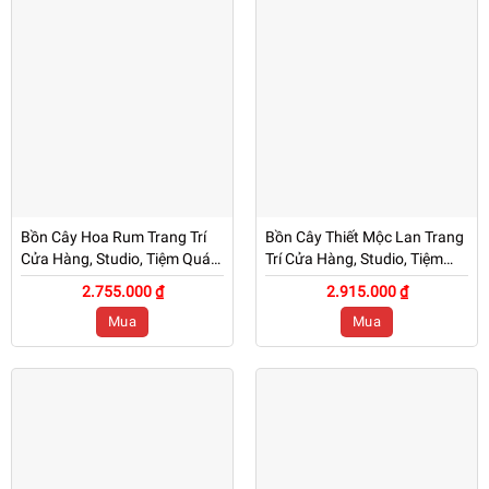
Bồn Cây Hoa Rum Trang Trí
Bồn Cây Thiết Mộc Lan Trang
Cửa Hàng, Studio, Tiệm Quán,
Trí Cửa Hàng, Studio, Tiệm
Văn Phòng, Nhà Cửa – Cao
Quán, Văn Phòng, Nhà Cửa –
2.755.000 ₫
2.915.000 ₫
1M2 – Mã CG205
Cao 1M2 – Mã CG204
Mua
Mua